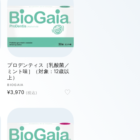
プロデンティス［乳酸菌／
ミント味］（対象：12歳以
上）
販
BIOGAIA
通
¥3,970
売
元:
常
価
格