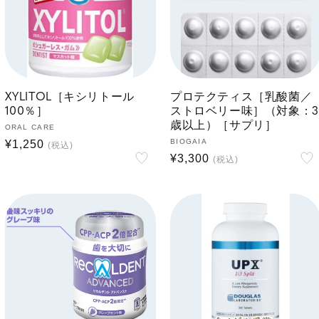
XYLITOL［キシリトール
プロテクティス［乳酸菌／
100％］
ストロベリー味］（対象：3
歳以上）［サプリ］
販
ORAL CARE
販
BIOGAIA
通
¥1,250
売
通
¥3,300
売
元:
常
元:
常
価
価
格
格