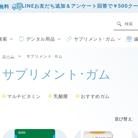
LINEお友だち追加＆アンケート回答で￥500ク
料無料
検索
デンタル用品
サプリメント･ガム
ホーム
サプリメント･ガム
サ
サプリメント･ガム
プ
マルチビタミン
乳酸菌
おすすめガム
リ
並び替え:
メ