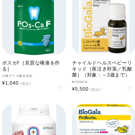
ン
ト
･
ガ
ム
ポスカF［良質な唾液を作
チャイルドヘルスベビーリ
る］
キッド［夜泣き対策／乳酸
菌］（対象：～3歳まで）
:
販
江崎グリコ株式会社
販
BIOGAIA
通
¥1,040
売
通
¥5,500
売
元:
常
元:
常
価
価
格
格