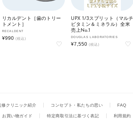
リカルデント［歯のトリー
UPX 1/3スプリット（マル
トメント］
ビタミン＆ミネラル）全米
売上No.1
販
RECALDENT
販
DOUGLAS LABORATORIES
通
¥990
売
通
¥7,550
売
元:
常
元:
常
価
価
格
格
監修クリニック紹介
コンセプト・私たちの思い
FAQ
お買い物ガイド
特定商取引法に基づく表記
利用規約