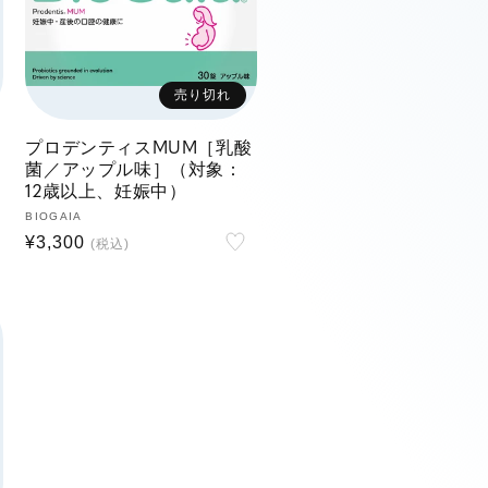
売り切れ
プロデンティスMUM［乳酸
菌／アップル味］（対象：
12歳以上、妊娠中）
販
BIOGAIA
通
¥3,300
売
元:
常
価
格